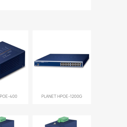
a rápida
Vista rápida

UPOE-400
PLANET HPOE-1200G