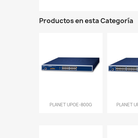
Productos en esta Categoría
Vista rápida
Vist


PLANET UPOE-800G
PLANET U