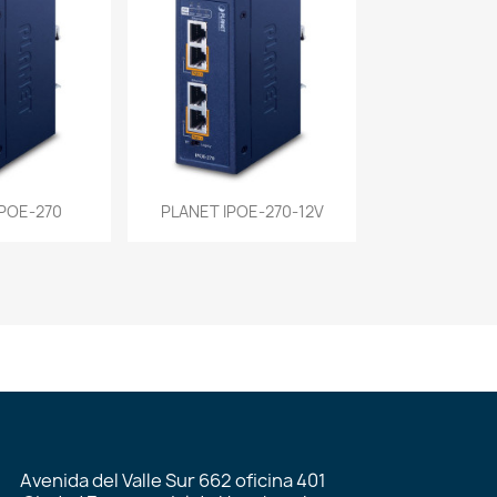
a rápida
Vista rápida

IPOE-270
PLANET IPOE-270-12V
Avenida del Valle Sur 662 oficina 401