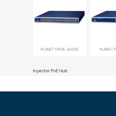
Vista rápida
Vist


PLANET HPOE-2400G
PLANET 
Inyector PoE Hub