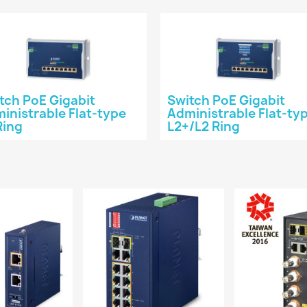
tch PoE Gigabit
Switch PoE Gigabit
inistrable Flat-type
Administrable Flat-ty
Ring
L2+/L2 Ring