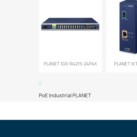
Vista rápida
Vist


PLANET IGS-R4215-24P4X
PLANET IX
PoE Industrial PLANET