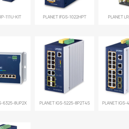
a rápida
Vista rápida
Vist


P-111U-KIT
PLANET IFGS-1022HPT
PLANET L
a rápida
Vista rápida
Vist


-6325-8UP2X
PLANET IGS-5225-8P2T4S
PLANET IGS-