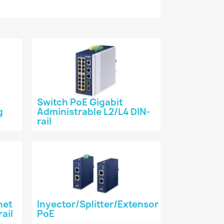
Switch PoE Gigabit
g
Administrable L2/L4 DIN-
rail
net
Inyector/Splitter/Extensor
ail
PoE