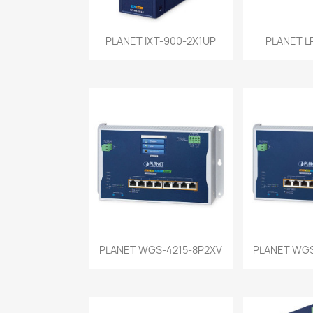
Vista rápida
Vist


PLANET IXT-900-2X1UP
PLANET LR
Vista rápida
Vist


PLANET WGS-4215-8P2XV
PLANET WGS